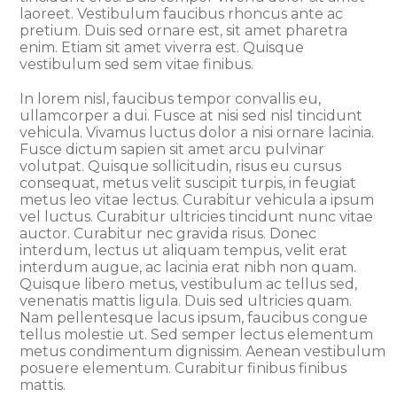
laoreet. Vestibulum faucibus rhoncus ante ac
pretium. Duis sed ornare est, sit amet pharetra
enim. Etiam sit amet viverra est. Quisque
vestibulum sed sem vitae finibus.
In lorem nisl, faucibus tempor convallis eu,
ullamcorper a dui. Fusce at nisi sed nisl tincidunt
vehicula. Vivamus luctus dolor a nisi ornare lacinia.
Fusce dictum sapien sit amet arcu pulvinar
volutpat. Quisque sollicitudin, risus eu cursus
consequat, metus velit suscipit turpis, in feugiat
metus leo vitae lectus. Curabitur vehicula a ipsum
vel luctus. Curabitur ultricies tincidunt nunc vitae
auctor. Curabitur nec gravida risus. Donec
interdum, lectus ut aliquam tempus, velit erat
interdum augue, ac lacinia erat nibh non quam.
Quisque libero metus, vestibulum ac tellus sed,
venenatis mattis ligula. Duis sed ultricies quam.
Nam pellentesque lacus ipsum, faucibus congue
tellus molestie ut. Sed semper lectus elementum
metus condimentum dignissim. Aenean vestibulum
posuere elementum. Curabitur finibus finibus
mattis.